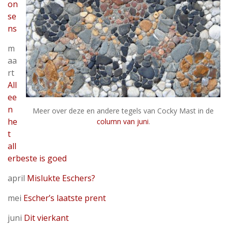
on
se
ns
m
aa
rt
All
ee
n
Meer over deze en andere tegels van Cocky Mast in de
he
column van juni
.
t
all
erbeste is goed
april
Mislukte Eschers?
mei
Escher’s laatste prent
juni
Dit vierkant