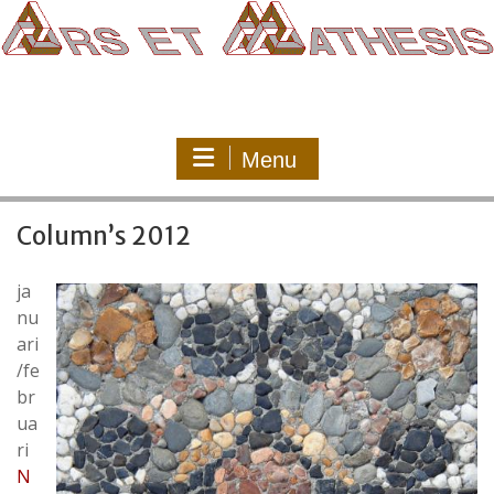
Ga
naar
de
inhoud
Menu
Column’s 2012
ja
nu
ari
/fe
br
ua
ri
N