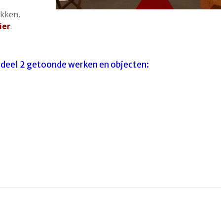
akken,
ier
.
en deel 2 getoonde werken en objecten: