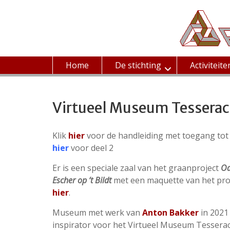
Ga
naar
de
inhoud
Home
De stichting
Activiteite
Virtueel Museum Tesserac
Klik
hier
voor de handleiding met toegang to
hier
voor deel 2
Er is een speciale zaal van het graanproject
Od
Escher op ’t Bildt
met een maquette van het proj
hier
.
Museum met werk van
Anton Bakker
in 2021
inspirator voor het Virtueel Museum Tesserac