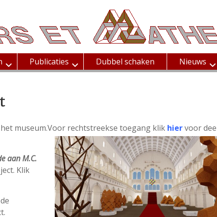
n
Publicaties
Dubbel schaken
Nieuws
t
t het museum.
Voor rechtstreekse toegang klik
hier
voor deel
e aan M.C.
ect. Klik
 de
t.