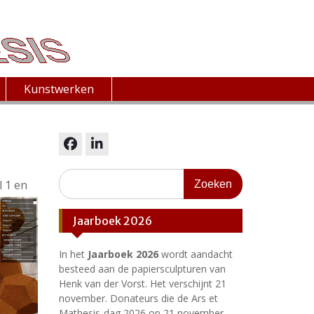
Kunstwerken
facebook
linkedin
Zoeken
 1 en
naar:
Jaarboek 2026
In het
Jaarboek 2026
wordt aandacht
besteed aan de papiersculpturen van
Henk van der Vorst. Het verschijnt 21
november. Donateurs die de Ars et
Mathesis-dag 2026 op 21 november