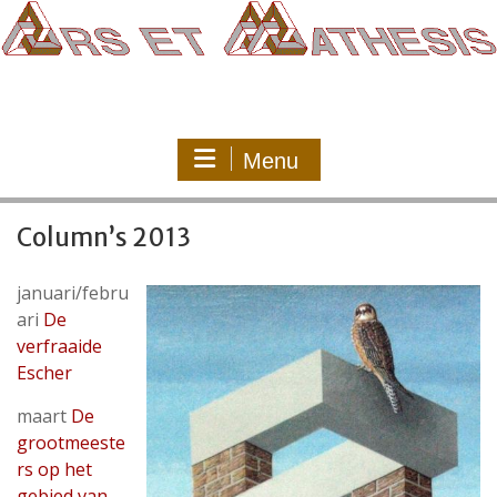
Ga
naar
de
inhoud
Menu
Column’s 2013
januari/febru
ari
De
verfraaide
Escher
maart
De
grootmeeste
rs op het
gebied van