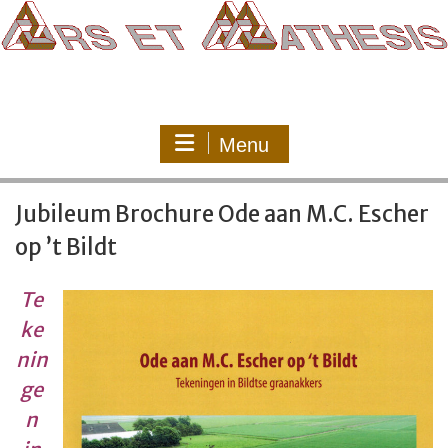
Ga
naar
de
inhoud
Menu
Jubileum Brochure Ode aan M.C. Escher
op ’t Bildt
Te
ke
nin
ge
n