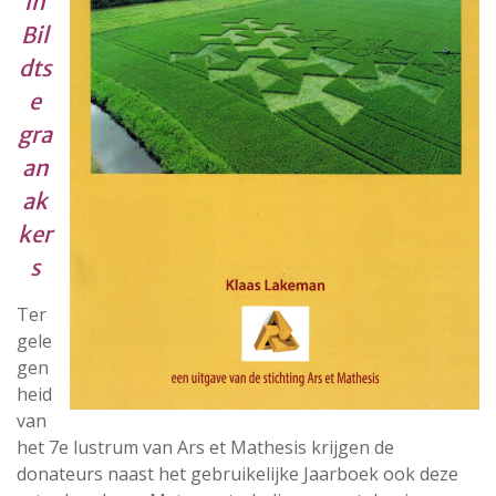
in
Bil
dts
e
gra
an
ak
ker
s
Ter
gele
gen
heid
van
het 7e lustrum van Ars et Mathesis krijgen de
donateurs naast het gebruikelijke Jaarboek ook deze