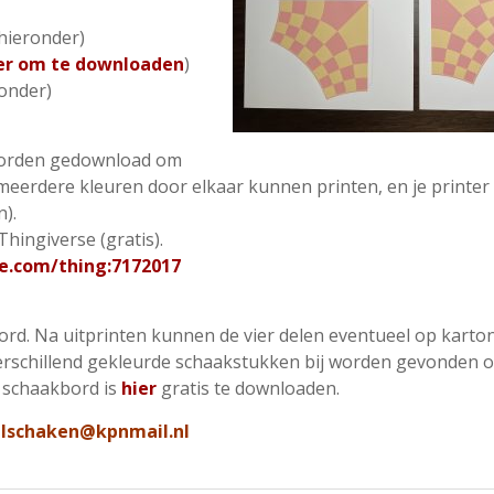
 hieronder)
ier om te downloaden
)
ronder)
worden gedownload om
 meerdere kleuren door elkaar kunnen printen, en je printe
).
hingiverse (gratis).
e.com/thing:7172017
ord. Na uitprinten kunnen de vier delen eventueel op karto
erschillend gekleurde schaakstukken bij worden gevonden o
 schaakbord is
hier
gratis te downloaden.
lschaken@kpnmail.nl