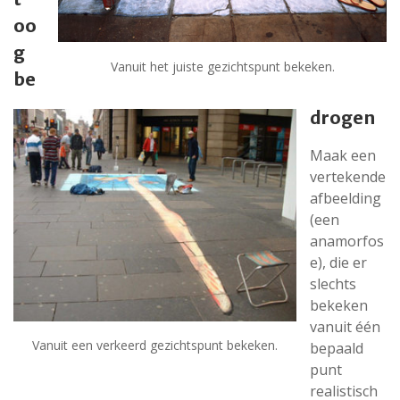
oo
g
Vanuit het juiste gezichtspunt bekeken.
be
drogen
Maak een
vertekende
afbeelding
(een
anamorfos
e), die er
slechts
bekeken
vanuit één
Vanuit een verkeerd gezichtspunt bekeken.
bepaald
punt
realistisch