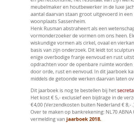
meubelmaker en houtbewerker in de luxe jac
aantal daarvan staan groot uitgevoerd in een p
woonplaats Sassenheim.
Henk Rusman abstraheert als een wetenschap
vormonderzoeker de vormen om ons heen. El
wiskundige vormen als cirkel, ovaal en vierka
basis van zijn onderzoek. Dit leidt tot sculptu
enige overbodige franje eenvoud en rust uitst
opdrachten voor de openbare ruimte worden
door orde, rust en eenvoud. In dit jaarboek k
middels de getoonde werken daarvan laten ov
Dit jaarboek is nog te bestellen bij het
secreta
Het kost € 5,- exclusief een bijdrage in de ve
€4,00 (Verzendkosten buiten Nederland € 8,- .)
Over te maken op bankrekening: NL70 ABNA 055
vermelding van
jaarboek 2018.