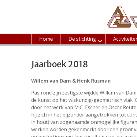
Ga
naar
de
inhoud
Home
De stichting
Activiteite
Jaarboek 2018
Willem van Dam & Henk Rusman
Pas rond zijn zestigste wijdde Willem van Dam 
de kunst op het wiskundig-geometrisch vlak. 
door het werk van M.C. Escher en Oscar Reute
hij zich in het bijzonder aangetrokken tot cons
in hout) van zogenaamde onmogelijke figuren 
werken worden gekenmerkt door een groot 
en perfectionisme, het resultaat van zijn wer