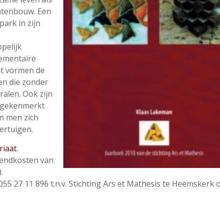
htenbouw. Een
ark in zijn
pelijk
ementaire
nt vormen de
ren die zonder
ralen. Ook zijn
 gekenmerkt
an men zich
ertuigen.
riaat
.
rzendkosten van
.
 27 11 896 t.n.v. Stichting Ars et Mathesis te Heemskerk 