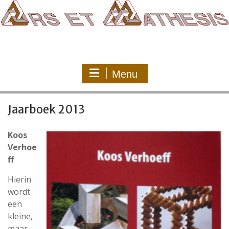
Ga
naar
de
inhoud
Menu
Jaarboek 2013
Koos
Verhoe
ff
Hierin
wordt
een
kleine,
maar