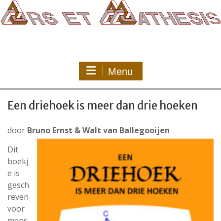
Ga
naar
de
inhoud
Menu
Een driehoek is meer dan drie hoeken
door
Bruno Ernst & Walt van Ballegooijen
Dit
boekj
e is
gesch
reven
voor
mens