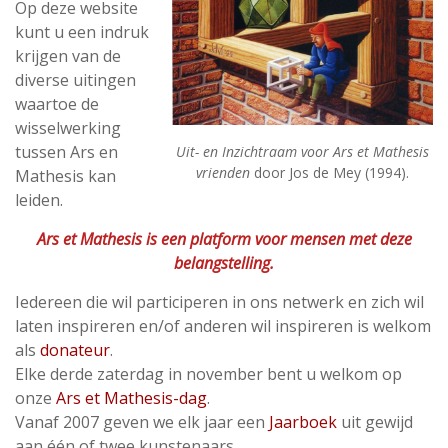
Op deze website
kunt u een indruk
krijgen van de
diverse uitingen
waartoe de
wisselwerking
tussen Ars en
Uit- en Inzichtraam voor Ars et Mathesis
vrienden
door Jos de Mey (1994).
Mathesis kan
leiden.
Ars et Mathesis is een platform voor mensen met deze
belangstelling.
Iedereen die wil participeren in ons netwerk en zich wil
laten inspireren en/of anderen wil inspireren is welkom
als
donateur
.
Elke derde zaterdag in november bent u welkom op
onze
Ars et Mathesis-dag
.
Vanaf 2007 geven we elk jaar een
Jaarboek
uit gewijd
aan één of twee kunstenaars.