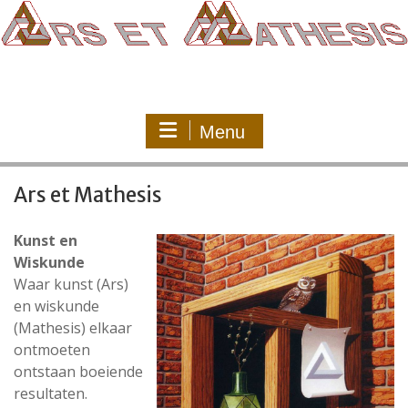
Ga
naar
de
inhoud
Menu
Ars et Mathesis
Kunst en
Wiskunde
Waar kunst (Ars)
en wiskunde
(Mathesis) elkaar
ontmoeten
ontstaan boeiende
resultaten.